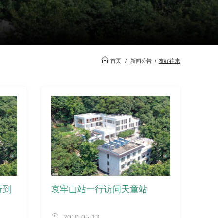
首页
/
新闻公告
/
友好往来
行到
哀牢山站一行访问天童站
2010-05-13