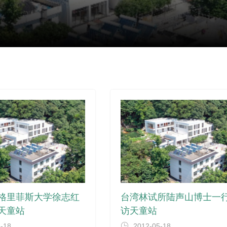
格里菲斯大学徐志红
台湾林试所陆声山博士一
天童站
访天童站
5-18
2012-05-18